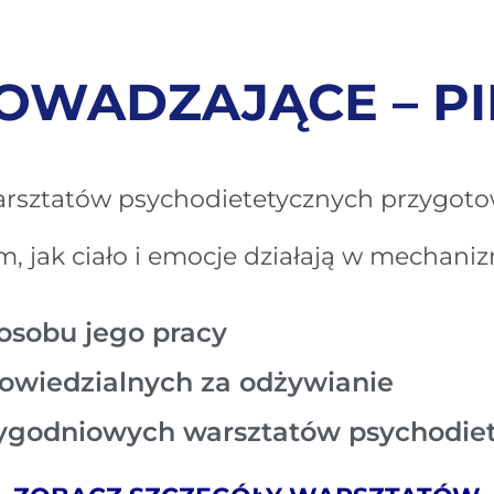
OWADZAJĄCE – P
I
arsztatów psychodietetycznych przygot
, jak ciało i emocje działają w mechaniz
osobu jego pracy
wiedzialnych za odżywianie
ygodniowych warsztatów psychodie