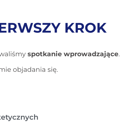
IERWSZY KROK
owaliśmy
spotkanie wprowadzające
.
mie objadania się.
tetycznych