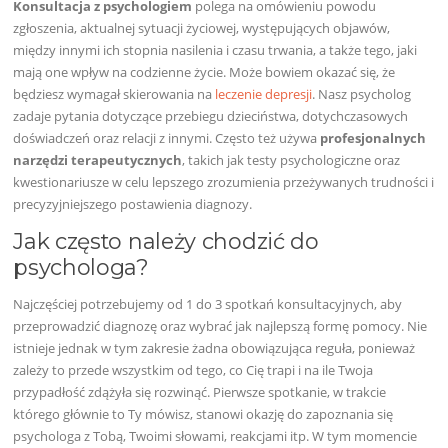
Konsultacja z psychologiem
polega na omówieniu powodu
zgłoszenia, aktualnej sytuacji życiowej, występujących objawów,
między innymi ich stopnia nasilenia i czasu trwania, a także tego, jaki
mają one wpływ na codzienne życie. Może bowiem okazać się, że
będziesz wymagał skierowania na
leczenie depresji
. Nasz psycholog
zadaje pytania dotyczące przebiegu dzieciństwa, dotychczasowych
doświadczeń oraz relacji z innymi. Często też używa
profesjonalnych
narzędzi terapeutycznych
, takich jak testy psychologiczne oraz
kwestionariusze w celu lepszego zrozumienia przeżywanych trudności i
precyzyjniejszego postawienia diagnozy.
Jak często należy chodzić do
psychologa?
Najczęściej potrzebujemy od 1 do 3 spotkań konsultacyjnych, aby
przeprowadzić diagnozę oraz wybrać jak najlepszą formę pomocy. Nie
istnieje jednak w tym zakresie żadna obowiązująca reguła, ponieważ
zależy to przede wszystkim od tego, co Cię trapi i na ile Twoja
przypadłość zdążyła się rozwinąć. Pierwsze spotkanie, w trakcie
którego głównie to Ty mówisz, stanowi okazję do zapoznania się
psychologa z Tobą, Twoimi słowami, reakcjami itp. W tym momencie