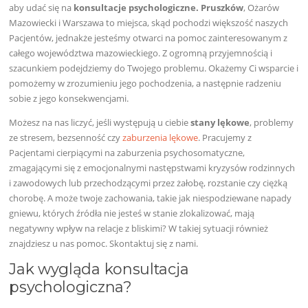
aby udać się na
konsultacje psychologiczne. Pruszków
, Ożarów
Mazowiecki i Warszawa to miejsca, skąd pochodzi większość naszych
Pacjentów, jednakże jesteśmy otwarci na pomoc zainteresowanym z
całego województwa mazowieckiego. Z ogromną przyjemnością i
szacunkiem podejdziemy do Twojego problemu. Okażemy Ci wsparcie i
pomożemy w zrozumieniu jego pochodzenia, a następnie radzeniu
sobie z jego konsekwencjami.
Możesz na nas liczyć, jeśli występują u ciebie
stany lękowe
, problemy
ze stresem, bezsenność czy
zaburzenia lękowe
. Pracujemy z
Pacjentami cierpiącymi na zaburzenia psychosomatyczne,
zmagającymi się z emocjonalnymi następstwami kryzysów rodzinnych
i zawodowych lub przechodzącymi przez żałobę, rozstanie czy ciężką
chorobę. A może twoje zachowania, takie jak niespodziewane napady
gniewu, których źródła nie jesteś w stanie zlokalizować, mają
negatywny wpływ na relacje z bliskimi? W takiej sytuacji również
znajdziesz u nas pomoc. Skontaktuj się z nami.
Jak wygląda konsultacja
psychologiczna?