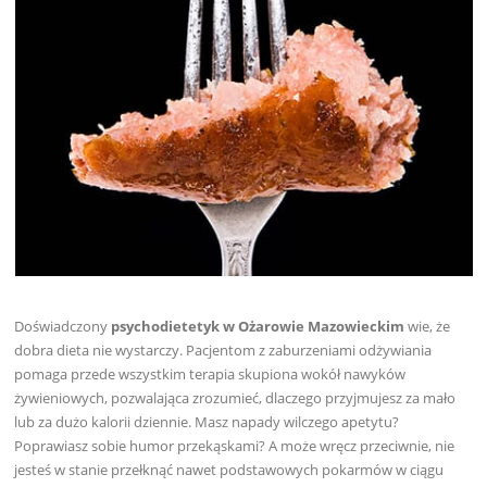
Doświadczony
psychodietetyk
w Ożarowie Mazowieckim
wie, że
dobra dieta nie wystarczy. Pacjentom z zaburzeniami odżywiania
pomaga przede wszystkim terapia skupiona wokół nawyków
żywieniowych, pozwalająca zrozumieć, dlaczego przyjmujesz za mało
lub za dużo kalorii dziennie. Masz napady wilczego apetytu?
Poprawiasz sobie humor przekąskami? A może wręcz przeciwnie, nie
jesteś w stanie przełknąć nawet podstawowych pokarmów w ciągu