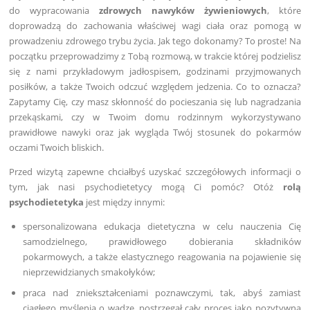
do wypracowania
zdrowych nawyków żywieniowych
, które
doprowadzą do zachowania właściwej wagi ciała oraz pomogą w
prowadzeniu zdrowego trybu życia. Jak tego dokonamy? To proste! Na
początku przeprowadzimy z Tobą rozmową, w trakcie której podzielisz
się z nami przykładowym jadłospisem, godzinami przyjmowanych
posiłków, a także Twoich odczuć względem jedzenia. Co to oznacza?
Zapytamy Cię, czy masz skłonność do pocieszania się lub nagradzania
przekąskami, czy w Twoim domu rodzinnym wykorzystywano
prawidłowe nawyki oraz jak wygląda Twój stosunek do pokarmów
oczami Twoich bliskich.
Przed wizytą zapewne chciałbyś uzyskać szczegółowych informacji o
tym, jak nasi psychodietetycy mogą Ci pomóc? Otóż
rolą
psychodietetyka
jest między innymi:
spersonalizowana edukacja dietetyczna w celu nauczenia Cię
samodzielnego, prawidłowego dobierania składników
pokarmowych, a także elastycznego reagowania na pojawienie się
nieprzewidzianych smakołyków;
praca nad zniekształceniami poznawczymi, tak, abyś zamiast
ciągłego myślenia o wadze, postrzegał cały proces jako pozytywną