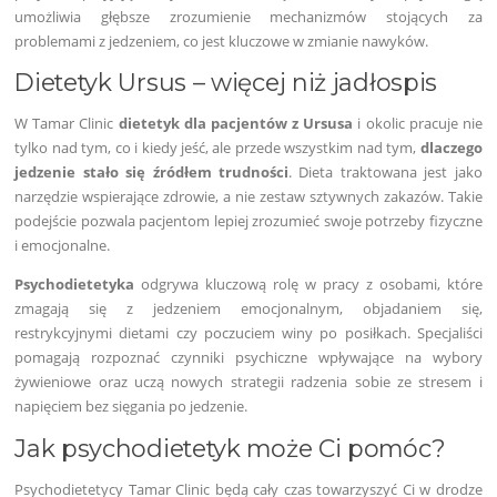
umożliwia głębsze zrozumienie mechanizmów stojących za
problemami z jedzeniem, co jest kluczowe w zmianie nawyków.
Dietetyk Ursus – więcej niż jadłospis
W Tamar Clinic
dietetyk dla pacjentów z Ursusa
i okolic pracuje nie
tylko nad tym, co i kiedy jeść, ale przede wszystkim nad tym,
dlaczego
jedzenie stało się źródłem trudności
. Dieta traktowana jest jako
narzędzie wspierające zdrowie, a nie zestaw sztywnych zakazów. Takie
podejście pozwala pacjentom lepiej zrozumieć swoje potrzeby fizyczne
i emocjonalne.
Psychodietetyka
odgrywa kluczową rolę w pracy z osobami, które
zmagają się z jedzeniem emocjonalnym, objadaniem się,
restrykcyjnymi dietami czy poczuciem winy po posiłkach. Specjaliści
pomagają rozpoznać czynniki psychiczne wpływające na wybory
żywieniowe oraz uczą nowych strategii radzenia sobie ze stresem i
napięciem bez sięgania po jedzenie.
Jak psychodietetyk może Ci pomóc?
Psychodietetycy Tamar Clinic będą cały czas towarzyszyć Ci w drodze