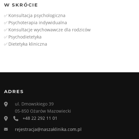
W SKRÓCIE
Konsultacja psychologiczna
✅
Psychoterapia indywidualna
✅
Konsultacje wychowawcze dla rodziców
✅
Psychodietetyka
✅
Dietetyka kliniczna
✅
ADRES
ul. Dmowskiego 39
05-850 Ożarów Mazowiecki
+48 22 292 11 01
rejestracja@naszaklinika.com.pl