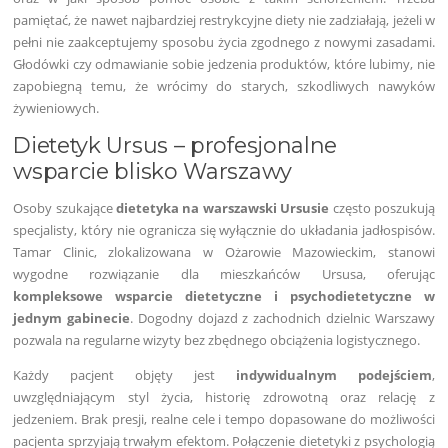
pamiętać, że nawet najbardziej restrykcyjne diety nie zadziałają, jeżeli w
pełni nie zaakceptujemy sposobu życia zgodnego z nowymi zasadami.
Głodówki czy odmawianie sobie jedzenia produktów, które lubimy, nie
zapobiegną temu, że wrócimy do starych, szkodliwych nawyków
żywieniowych.
Dietetyk Ursus – profesjonalne
wsparcie blisko Warszawy
Osoby szukające
dietetyka na warszawski Ursusie
często poszukują
specjalisty, który nie ogranicza się wyłącznie do układania jadłospisów.
Tamar Clinic, zlokalizowana w Ożarowie Mazowieckim, stanowi
wygodne rozwiązanie dla mieszkańców Ursusa, oferując
kompleksowe wsparcie dietetyczne i psychodietetyczne w
jednym gabinecie
. Dogodny dojazd z zachodnich dzielnic Warszawy
pozwala na regularne wizyty bez zbędnego obciążenia logistycznego.
Każdy pacjent objęty jest
indywidualnym podejściem
,
uwzględniającym styl życia, historię zdrowotną oraz relację z
jedzeniem. Brak presji, realne cele i tempo dopasowane do możliwości
pacjenta sprzyjają trwałym efektom. Połączenie dietetyki z psychologią