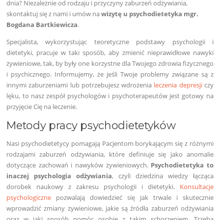
dnia? Niezależnie od rodzaju i przyczyny zaburzeń odżywiania,
skontaktuj się z nami i umów na
wizytę u psychodietetyka mgr.
Bogdana Bartkiewicza
.
Specjalista, wykorzystując teoretyczne podstawy psychologii i
dietetyki, pracuje w taki sposób, aby zmienić nieprawidłowe nawyki
żywieniowe, tak, by były one korzystne dla Twojego zdrowia fizycznego
i psychicznego. Informujemy, że jeśli Twoje problemy związane są z
innymi zaburzeniami lub potrzebujesz wdrożenia
leczenia depresji
czy
lęku, to nasz zespół psychologów i psychoterapeutów jest gotowy na
przyjęcie Cię na leczenie.
Metody pracy psychodietetyków
Nasi psychodietetycy pomagają Pacjentom borykającym się z różnymi
rodzajami zaburzeń odżywiania, które definiuje się jako anomalie
dotyczące zachowań i nawyków żywieniowych.
Psychodietetyka to
inaczej psychologia odżywiania
, czyli dziedzina wiedzy łącząca
dorobek naukowy z zakresu psychologii i dietetyki.
Konsultacje
psychologiczne
pozwalają dowiedzieć się jak trwale i skutecznie
wprowadzić zmiany żywieniowe, jakie są źródła zaburzeń odżywiania
oraz w jaki sposób pomóc osobie z takim schorzeniem. Trzeba