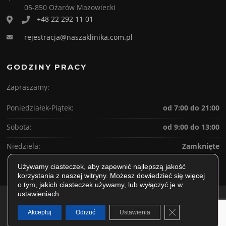
05-850 Ożarów Mazowiecki
+48 22 292 11 01
rejestracja@naszaklinika.com.pl
GODZINY PRACY
Zapraszamy:
Poniedziałek-Piątek:
od 7:00 do 21:00
Sobota:
od 9:00 do 13:00
Niedziela:
Zamknięte
Używamy ciasteczek, aby zapewnić najlepszą jakość
korzystania z naszej witryny. Możesz dowiedzieć się więcej
o tym, jakich ciasteczek używamy, lub wyłączyć je w
ustawieniach
.
Prawa autorskie © 2026 TamarClinic. Wszelkie prawa zastrzeżone.
Zamknij panel p
Akceptuj
Odrzuć
Ustawienia
Screenr parallax theme
autorstwa FameThemes