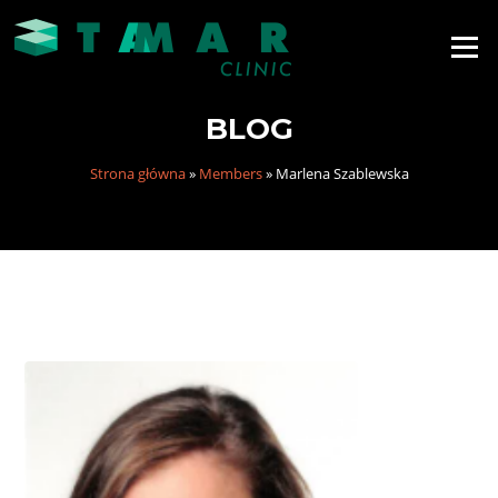
Menu
BLOG
Strona główna
»
Members
»
Marlena Szablewska