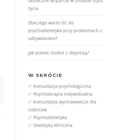
skuteczne wsparcie w zmianie stylu
życia
Dlaczego warto iść do
psychodietetyka przy problemach z
odżywianiem?
Jak pomóc osobie z depresją?
W SKRÓCIE
✅
Konsultacja psychologiczna
✅
Psychoterapia indywidualna
✅
Konsultacje wychowawcze dla
rodziców
✅
Psychodietetyka
✅
Dietetyka kliniczna