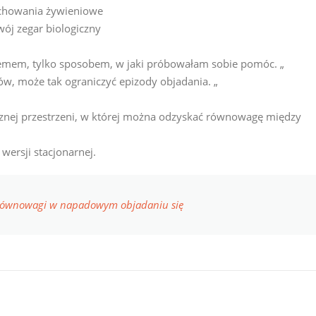
achowania żywieniowe
wój zegar biologiczny
lemem, tylko sposobem, w jaki próbowałam sobie pomóc. „
ów, może tak ograniczyć epizody objadania. „
cznej przestrzeni, w której można odzyskać równowagę między
wersji stacjonarnej.
o równowagi w napadowym objadaniu się