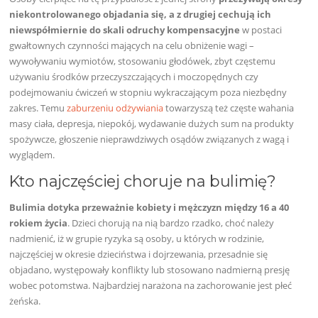
niekontrolowanego objadania się, a z drugiej cechują ich
niewspółmiernie do skali odruchy kompensacyjne
w postaci
gwałtownych czynności mających na celu obniżenie wagi –
wywoływaniu wymiotów, stosowaniu głodówek, zbyt częstemu
używaniu środków przeczyszczających i moczopędnych czy
podejmowaniu ćwiczeń w stopniu wykraczającym poza niezbędny
zakres. Temu
zaburzeniu odżywiania
towarzyszą też częste wahania
masy ciała, depresja, niepokój, wydawanie dużych sum na produkty
spożywcze, głoszenie nieprawdziwych osądów związanych z wagą i
wyglądem.
Kto najczęściej choruje na bulimię?
Bulimia dotyka przeważnie kobiety i mężczyzn między 16 a 40
rokiem życia
. Dzieci chorują na nią bardzo rzadko, choć należy
nadmienić, iż w grupie ryzyka są osoby, u których w rodzinie,
najczęściej w okresie dzieciństwa i dojrzewania, przesadnie się
objadano, występowały konflikty lub stosowano nadmierną presję
wobec potomstwa. Najbardziej narażona na zachorowanie jest płeć
żeńska.