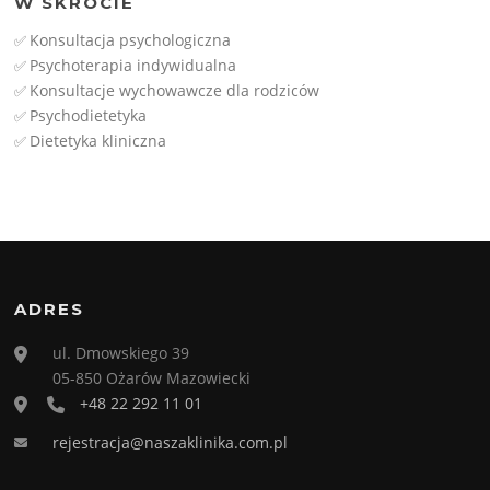
W SKRÓCIE
Konsultacja psychologiczna
✅
Psychoterapia indywidualna
✅
Konsultacje wychowawcze dla rodziców
✅
Psychodietetyka
✅
Dietetyka kliniczna
✅
ADRES
ul. Dmowskiego 39
05-850 Ożarów Mazowiecki
+48 22 292 11 01
rejestracja@naszaklinika.com.pl