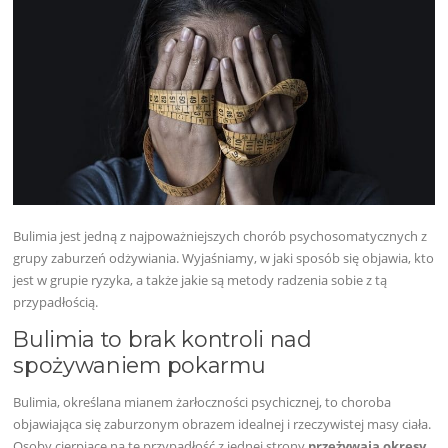
Bulimia jest jedną z najpoważniejszych chorób psychosomatycznych z
grupy zaburzeń odżywiania. Wyjaśniamy, w jaki sposób się objawia, kto
jest w grupie ryzyka, a także jakie są metody radzenia sobie z tą
przypadłością.
Bulimia to brak kontroli nad
spożywaniem pokarmu
Bulimia, określana mianem żarłoczności psychicznej, to choroba
objawiająca się zaburzonym obrazem idealnej i rzeczywistej masy ciała.
Osoby cierpiące na tę przypadłość z jednej strony
przeżywają okresy