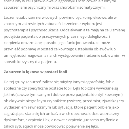
specjalisty w celu prawidłowej diagnostyki i różnicowania z innymi
zaburzeniami psychicznymi oraz chorobami somatycznymi.
Leczenie zaburzeń nerwicowych powinno być kompleksowe, ale w
znacznym zakresie tych zaburzeń leczeniem z wyboru jest
psychoterapia i psychoedukacja. Oddziaływania te mają na celu zmianę
podejścia pacjenta do przeżywanych przez niego dolegliwości i
cierpienia oraz zmianę sposobu jego funkcjonowania, co może
przynieść poprawę w postaci całkowitego ustąpienia objawów lub
umiejętności reagowania na ich występowanie i radzenie sobie z nimi w
sposób korzystny dla pacjenta.
Zaburzenia lękowe w postaci fobii
Do tej grupy zaburzeń zalicza się między innymi agorafobię, fobie
społeczne czy specyficzne postacie fobii. Lęki fobiczne wywołane są
jakimś (zawsze tym samym i dobrze przez pacjenta identyfikowanym)
obiektywnie niegroźnym czynnikiem (zwierzę, przedmiot, zjawisko) czy
wydarzeniem zewnętrznym lub sytuacją, które pacjent odbiera jako
zagrażające, stara się ich unikać, a w ich obecności odczuwa znaczny
dyskomfort, cierpienie i lęk, a nawet cierpienie. Już samo myślenie o
takich sytuacjach może powodować pojawienie się lęku.