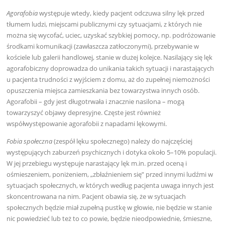
Agorafobia
występuje wtedy, kiedy pacjent odczuwa silny lęk przed
tłumem ludzi, miejscami publicznymi czy sytuacjami, z których nie
można się wycofać, uciec, uzyskać szybkiej pomocy, np. podróżowanie
środkami komunikacji (zawłaszcza zatłoczonymi), przebywanie w
kościele lub galerii handlowej, stanie w dużej kolejce. Nasilający się lęk
agorafobiczny doprowadza do unikania takich sytuacji i narastających
u pacjenta trudności z wyjściem z domu, aż do zupełnej niemożności
opuszczenia miejsca zamieszkania bez towarzystwa innych osób.
Agorafobii – gdy jest długotrwała i znacznie nasilona – mogą
towarzyszyć objawy depresyjne. Częste jest również
współwystępowanie agorafobii z napadami lękowymi.
Fobia społeczna
(zespół lęku społecznego) należy do najczęściej
występujących zaburzeń psychicznych i dotyka około 5–10% populacji.
W jej przebiegu występuje narastający lęk m.in. przed oceną i
ośmieszeniem, poniżeniem, „zbłaźnieniem się” przed innymi ludźmi w
sytuacjach społecznych, w których według pacjenta uwaga innych jest
skoncentrowana na nim. Pacjent obawia się, że w sytuacjach
społecznych będzie miał zupełną pustkę w głowie, nie będzie w stanie
nic powiedzieć lub też to co powie, będzie nieodpowiednie, śmieszne,