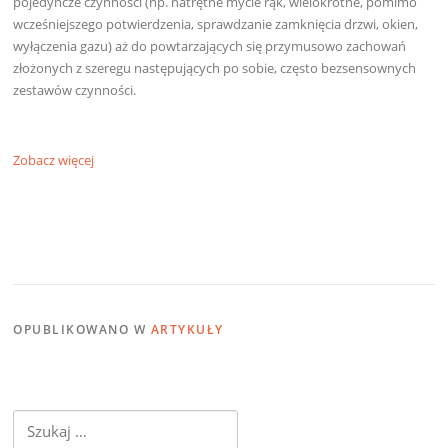
pojedyncze czynności (np. natrętne mycie rąk, wielokrotne, pomimo
wcześniejszego potwierdzenia, sprawdzanie zamknięcia drzwi, okien,
wyłączenia gazu) aż do powtarzających się przymusowo zachowań
złożonych z szeregu następujących po sobie, często bezsensownych
zestawów czynności.
Zobacz więcej
OPUBLIKOWANO W
ARTYKUŁY