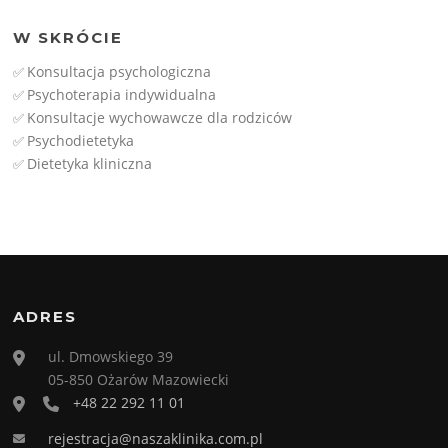
W SKRÓCIE
Konsultacja psychologiczna
✅
Psychoterapia indywidualna
✅
Konsultacje wychowawcze dla rodziców
✅
Psychodietetyka
✅
Dietetyka kliniczna
✅
ADRES
ul. Dmowskiego 39
05-850 Ożarów Mazowiecki
+48 22 292 11 01
rejestracja@naszaklinika.com.pl