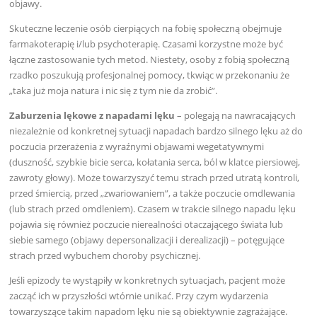
objawy.
Skuteczne leczenie osób cierpiących na fobię społeczną obejmuje
farmakoterapię i/lub psychoterapię. Czasami korzystne może być
łączne zastosowanie tych metod. Niestety, osoby z fobią społeczną
rzadko poszukują profesjonalnej pomocy, tkwiąc w przekonaniu że
„taka już moja natura i nic się z tym nie da zrobić”.
Zaburzenia lękowe z napadami lęku
– polegają na nawracających
niezależnie od konkretnej sytuacji napadach bardzo silnego lęku aż do
poczucia przerażenia z wyraźnymi objawami wegetatywnymi
(duszność, szybkie bicie serca, kołatania serca, ból w klatce piersiowej,
zawroty głowy). Może towarzyszyć temu strach przed utratą kontroli,
przed śmiercią, przed „zwariowaniem”, a także poczucie omdlewania
(lub strach przed omdleniem). Czasem w trakcie silnego napadu lęku
pojawia się również poczucie nierealności otaczającego świata lub
siebie samego (objawy depersonalizacji i derealizacji) – potęgujące
strach przed wybuchem choroby psychicznej.
Jeśli epizody te wystąpiły w konkretnych sytuacjach, pacjent może
zacząć ich w przyszłości wtórnie unikać. Przy czym wydarzenia
towarzyszące takim napadom lęku nie są obiektywnie zagrażające.