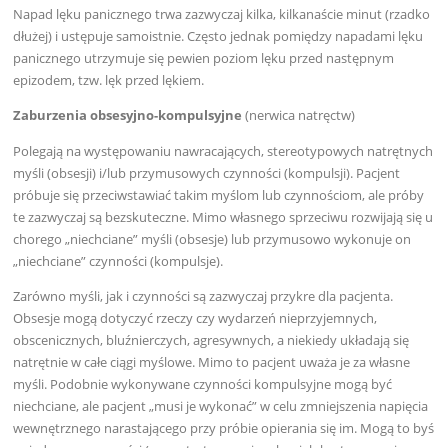
Napad lęku panicznego trwa zazwyczaj kilka, kilkanaście minut (rzadko
dłużej) i ustępuje samoistnie. Często jednak pomiędzy napadami lęku
panicznego utrzymuje się pewien poziom lęku przed następnym
epizodem, tzw. lęk przed lękiem.
Zaburzenia obsesyjno-kompulsyjne
(nerwica natręctw)
Polegają na występowaniu nawracających, stereotypowych natrętnych
myśli (obsesji) i/lub przymusowych czynności (kompulsji). Pacjent
próbuje się przeciwstawiać takim myślom lub czynnościom, ale próby
te zazwyczaj są bezskuteczne. Mimo własnego sprzeciwu rozwijają się u
chorego „niechciane” myśli (obsesje) lub przymusowo wykonuje on
„niechciane” czynności (kompulsje).
Zarówno myśli, jak i czynności są zazwyczaj przykre dla pacjenta.
Obsesje mogą dotyczyć rzeczy czy wydarzeń nieprzyjemnych,
obscenicznych, bluźnierczych, agresywnych, a niekiedy układają się
natrętnie w całe ciągi myślowe. Mimo to pacjent uważa je za własne
myśli. Podobnie wykonywane czynności kompulsyjne mogą być
niechciane, ale pacjent „musi je wykonać” w celu zmniejszenia napięcia
wewnętrznego narastającego przy próbie opierania się im. Mogą to byś