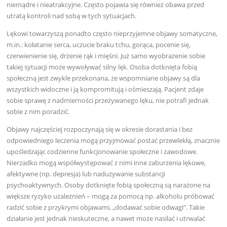
niemądre i nieatrakcyjne. Często pojawia się również obawa przed
utratą kontroli nad sobą w tych sytuacjach.
Lękowi towarzyszą ponadto często nieprzyjemne objawy somatyczne,
m.in.: kołatanie serca, uczucie braku tchu, gorąca, pocenie się,
czerwienienie się, drżenie rąk i mięśni. Już samo wyobrażenie sobie
takiej sytuacji może wywoływać silny lęk. Osoba dotknięta fobią
społeczną jest zwykle przekonana, że wspomniane objawy są dla
wszystkich widoczne i ją kompromitują i ośmieszają. Pacjent zdaje
sobie sprawę z nadmierności przeżywanego lęku, nie potrafi jednak
sobie z nim poradzić.
Objawy najczęściej rozpoczynają się w okresie dorastania i bez
odpowiedniego leczenia mogą przyjmować postać przewlekłą, znacznie
upośledzając codzienne funkcjonowanie społeczne i zawodowe.
Nierzadko mogą współwystępować z nimi inne zaburzenia lękowe,
afektywne (np. depresja) lub nadużywanie substancji
psychoaktywnych. Osoby dotknięte fobią społeczną są narażone na
większe ryzyko uzależnień – mogą za pomocą np. alkoholu próbować
radzić sobie z przykrymi objawami, „dodawać sobie odwagi”. Takie
działanie jest jednak nieskuteczne, a nawet może nasilać i utrwalać